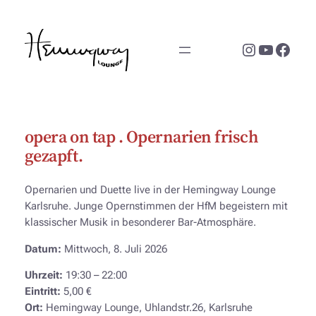
Zum
Inhalt
Instagram
YouTub
Face
springen
opera on tap . Opernarien frisch
gezapft.
Opernarien und Duette live in der Hemingway Lounge
Karlsruhe. Junge Opernstimmen der HfM begeistern mit
klassischer Musik in besonderer Bar-Atmosphäre.
Datum:
Mittwoch, 8. Juli 2026
Uhrzeit:
19:30 – 22:00
Eintritt:
5,00 €
Ort:
Hemingway Lounge, Uhlandstr.26, Karlsruhe