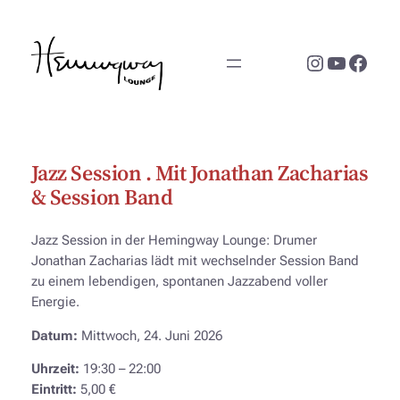
Zum
Inhalt
Instagram
YouTub
Face
springen
Jazz Session . Mit Jonathan Zacharias
& Session Band
Jazz Session in der Hemingway Lounge: Drumer
Jonathan Zacharias lädt mit wechselnder Session Band
zu einem lebendigen, spontanen Jazzabend voller
Energie.
Datum:
Mittwoch, 24. Juni 2026
Uhrzeit:
19:30 – 22:00
Eintritt:
5,00 €