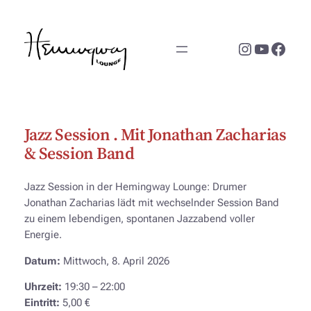
Zum
Inhalt
Instagram
YouTub
Face
springen
Jazz Session . Mit Jonathan Zacharias
& Session Band
Jazz Session in der Hemingway Lounge: Drumer
Jonathan Zacharias lädt mit wechselnder Session Band
zu einem lebendigen, spontanen Jazzabend voller
Energie.
Datum:
Mittwoch, 8. April 2026
Uhrzeit:
19:30 – 22:00
Eintritt:
5,00 €