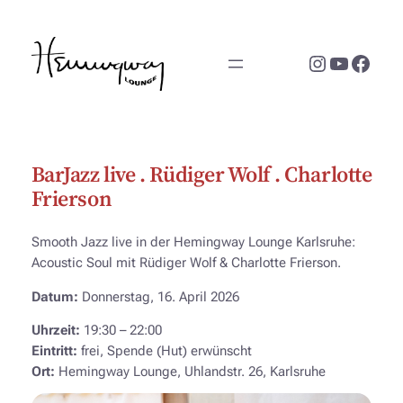
Zum
Inhalt
Instagram
YouTub
Face
springen
BarJazz live . Rüdiger Wolf . Charlotte
Frierson
Smooth Jazz live in der Hemingway Lounge Karlsruhe:
Acoustic Soul mit Rüdiger Wolf & Charlotte Frierson.
Datum:
Donnerstag, 16. April 2026
Uhrzeit:
19:30 – 22:00
Eintritt:
frei, Spende (Hut) erwünscht
Ort:
Hemingway Lounge, Uhlandstr. 26, Karlsruhe