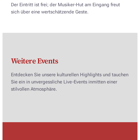
Der Eintritt ist frei; der Musiker-Hut am Eingang freut
sich über eine wertschätzende Geste.
Weitere Events
Entdecken Sie unsere kulturellen Highlights und tauchen
Sie ein in unvergessliche Live-Events inmitten einer
stilvollen Atmosphäre.
MITTWOCH, 16. SEPTEMBER 2026
FREITAG, 18. SEPTEMBER 2026
19:30 – 22:00
MITTWOCH, 23. SEPTEMBER 2026
20:00 – 22:30
opera on tap . Opernarien frisch gezapft.
19:30 – 22:00
Judith Goldbach Quartett feat. Peter Lehel –
Jazz Session . Mit Jonathan Zacharias &
Around Bartók
Session Band