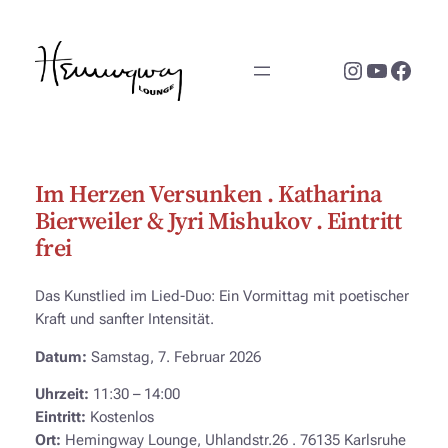
Zum
Inhalt
Instagram
YouTub
Face
springen
Im Herzen Versunken . Katharina
Bierweiler & Jyri Mishukov . Eintritt
frei
Das Kunstlied im Lied-Duo: Ein Vormittag mit poetischer
Kraft und sanfter Intensität.
Datum:
Samstag, 7. Februar 2026
Uhrzeit:
11:30 – 14:00
Eintritt:
Kostenlos
Ort:
Hemingway Lounge, Uhlandstr.26 . 76135 Karlsruhe