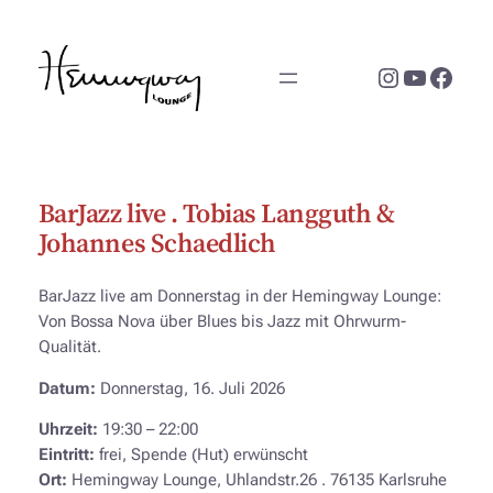
Zum
Inhalt
Instagram
YouTub
Face
springen
BarJazz live . Tobias Langguth &
Johannes Schaedlich
BarJazz live am Donnerstag in der Hemingway Lounge:
Von Bossa Nova über Blues bis Jazz mit Ohrwurm-
Qualität.
Datum:
Donnerstag, 16. Juli 2026
Uhrzeit:
19:30 – 22:00
Eintritt:
frei, Spende (Hut) erwünscht
Ort:
Hemingway Lounge, Uhlandstr.26 . 76135 Karlsruhe