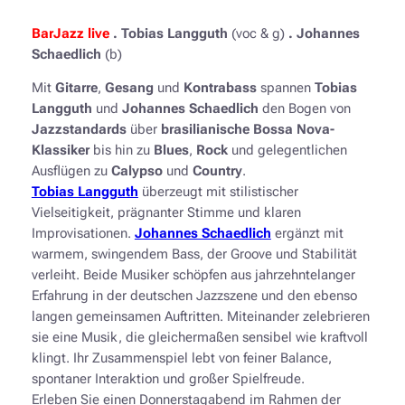
BarJazz live
. Tobias Langguth
(voc & g)
. Johannes
Schaedlich
(b)
Mit
Gitarre
,
Gesang
und
Kontrabass
spannen
Tobias
Langguth
und
Johannes Schaedlich
den Bogen von
Jazzstandards
über
brasilianische Bossa Nova-
Klassiker
bis hin zu
Blues
,
Rock
und gelegentlichen
Ausflügen zu
Calypso
und
Country
.
Tobias Langguth
überzeugt mit stilistischer
Vielseitigkeit, prägnanter Stimme und klaren
Improvisationen.
Johannes Schaedlich
ergänzt mit
warmem, swingendem Bass, der Groove und Stabilität
verleiht. Beide Musiker schöpfen aus jahrzehntelanger
Erfahrung in der deutschen Jazzszene und den ebenso
langen gemeinsamen Auftritten. Miteinander zelebrieren
sie eine Musik, die gleichermaßen sensibel wie kraftvoll
klingt. Ihr Zusammenspiel lebt von feiner Balance,
spontaner Interaktion und großer Spielfreude.
Erleben Sie einen Donnerstagabend im Rahmen der