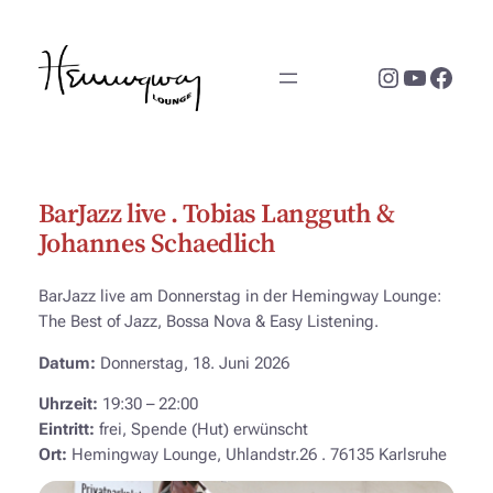
Zum
Inhalt
Instagram
YouTub
Face
springen
BarJazz live . Tobias Langguth &
Johannes Schaedlich
BarJazz live am Donnerstag in der Hemingway Lounge:
The Best of Jazz, Bossa Nova & Easy Listening.
Datum:
Donnerstag, 18. Juni 2026
Uhrzeit:
19:30 – 22:00
Eintritt:
frei, Spende (Hut) erwünscht
Ort:
Hemingway Lounge, Uhlandstr.26 . 76135 Karlsruhe