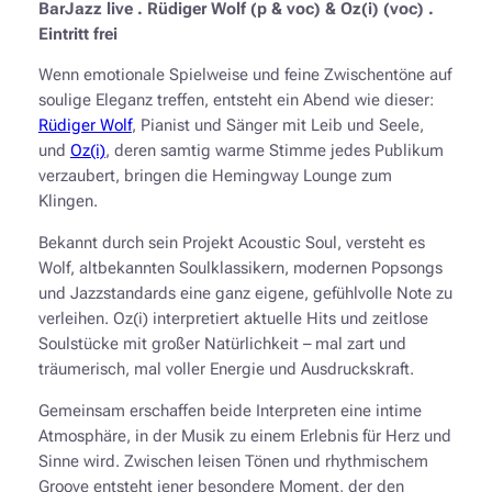
BarJazz live . Rüdiger Wolf (p & voc) & Oz(i) (voc) .
Eintritt frei
Wenn emotionale Spielweise und feine Zwischentöne auf
soulige Eleganz treffen, entsteht ein Abend wie dieser:
Rüdiger Wolf
, Pianist und Sänger mit Leib und Seele,
und
Oz(i)
, deren samtig warme Stimme jedes Publikum
verzaubert, bringen die Hemingway Lounge zum
Klingen.
Bekannt durch sein Projekt Acoustic Soul, versteht es
Wolf, altbekannten Soulklassikern, modernen Popsongs
und Jazzstandards eine ganz eigene, gefühlvolle Note zu
verleihen. Oz(i) interpretiert aktuelle Hits und zeitlose
Soulstücke mit großer Natürlichkeit – mal zart und
träumerisch, mal voller Energie und Ausdruckskraft.
Gemeinsam erschaffen beide Interpreten eine intime
Atmosphäre, in der Musik zu einem Erlebnis für Herz und
Sinne wird. Zwischen leisen Tönen und rhythmischem
Groove entsteht jener besondere Moment, der den