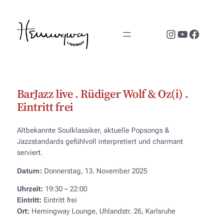
Zum
Inhalt
Instagram
YouTub
Face
springen
BarJazz live . Rüdiger Wolf & Oz(i) .
Eintritt frei
Altbekannte Soulklassiker, aktuelle Popsongs &
Jazzstandards gefühlvoll interpretiert und charmant
serviert.
Datum:
Donnerstag, 13. November 2025
Uhrzeit:
19:30 – 22:00
Eintritt:
Eintritt frei
Ort:
Hemingway Lounge, Uhlandstr. 26, Karlsruhe