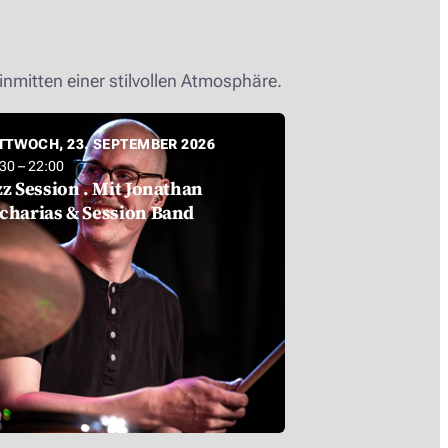
inmitten einer stilvollen Atmosphäre.
TTWOCH, 23. SEPTEMBER 2026
30 – 22:00
zz Session . Mit Jonathan
charias & Session Band