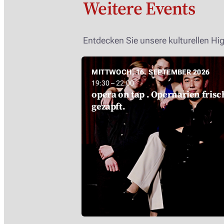
Weitere Events
Entdecken Sie unsere kulturellen Hig
MITTWOCH, 16. SEPTEMBER 2026
19:30 – 22:00
opera on tap . Opernarien frisc
gezapft.