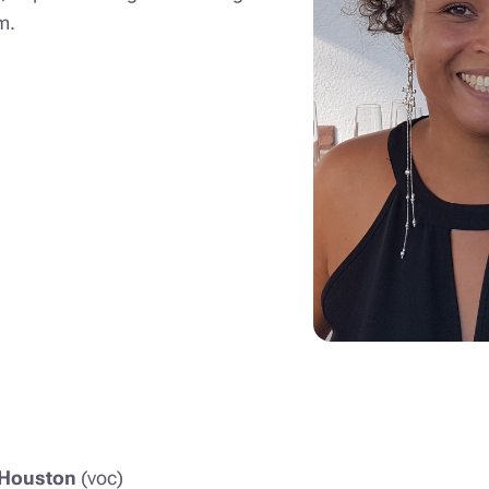
m.
 Houston
(voc)