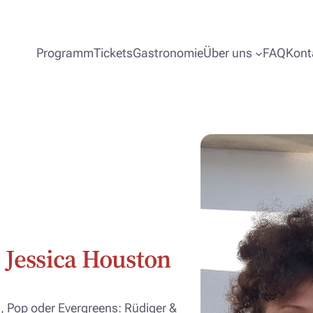
Programm
Tickets
Gastronomie
Über uns
FAQ
Kont
. Jessica Houston
, Pop oder Evergreens: Rüdiger &