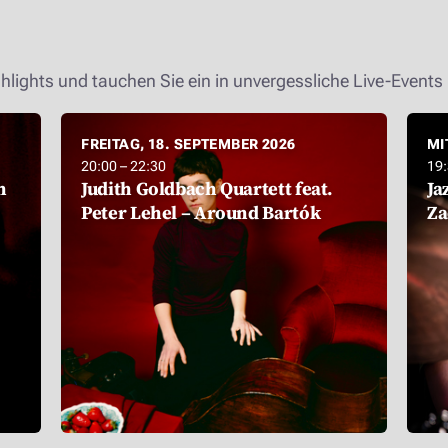
hlights und tauchen Sie ein in unvergessliche Live-Events 
FREITAG, 18. SEPTEMBER 2026
MI
20:00 – 22:30
19:
h
Judith Goldbach Quartett feat.
Ja
Peter Lehel – Around Bartók
Za