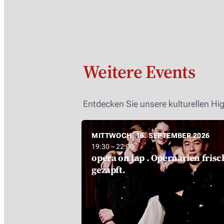
Weitere Events
Entdecken Sie unsere kulturellen Hig
MITTWOCH, 16. SEPTEMBER 2026
19:30 – 22:00
opera on tap . Opernarien frisc
gezapft.