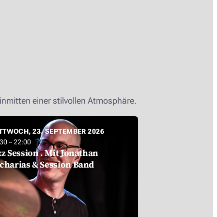
inmitten einer stilvollen Atmosphäre.
TTWOCH, 23. SEPTEMBER 2026
30 – 22:00
zz Session . Mit Jonathan
charias & Session Band