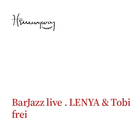
Zum
Inhalt
springen
BarJazz live . LENYA & Tobia
frei