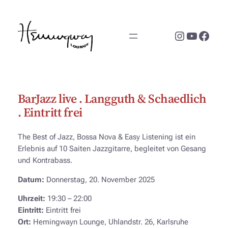
Zum
Inhalt
Instagram
YouTub
Face
springen
BarJazz live . Langguth & Schaedlich
. Eintritt frei
The Best of Jazz, Bossa Nova & Easy Listening ist ein
Erlebnis auf 10 Saiten Jazzgitarre, begleitet von Gesang
und Kontrabass.
Datum:
Donnerstag, 20. November 2025
Uhrzeit:
19:30 – 22:00
Eintritt:
Eintritt frei
Ort:
Hemingwayn Lounge, Uhlandstr. 26, Karlsruhe