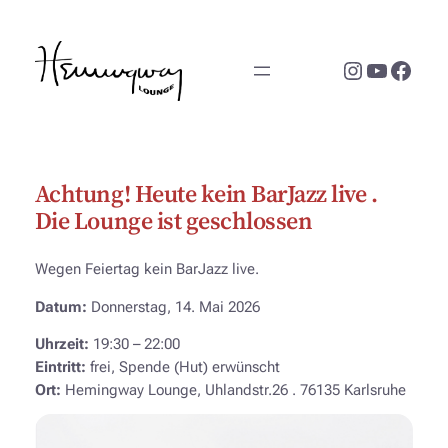
Zum
Inhalt
Instagram
YouTub
Face
springen
Achtung! Heute kein BarJazz live .
Die Lounge ist geschlossen
Wegen Feiertag kein BarJazz live.
Datum:
Donnerstag, 14. Mai 2026
Uhrzeit:
19:30 – 22:00
Eintritt:
frei, Spende (Hut) erwünscht
Ort:
Hemingway Lounge, Uhlandstr.26 . 76135 Karlsruhe